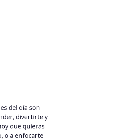
es del día
son
der, divertirte y
hoy
que quieras
, o a enfocarte