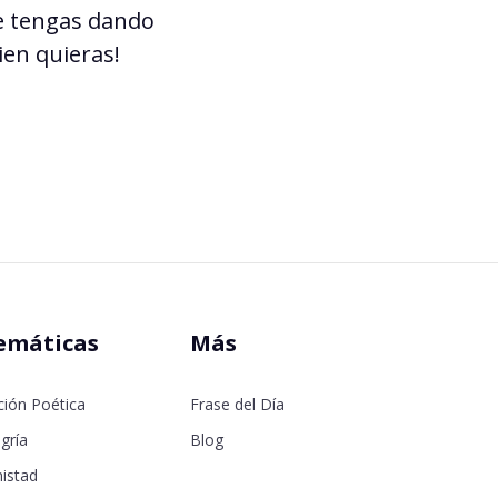
ue tengas dando
ien quieras!
emáticas
Más
ción Poética
Frase del Día
gría
Blog
istad