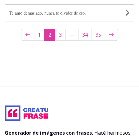
Te amo demasiado, nunca te olvides de eso.
1
2
3
—
34
35
Generador de imágenes con frases.
Hacé hermosos