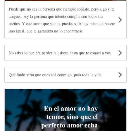
Puede que no sea la persona que siempre soñaste, pero algo sí te
aseguro, soy la persona que intenta cumplir con todos tus
sueños. Y este amor que siento, puedes salir hoy mismo a buscar
uno igual, que te garantizo no lo encontrarás.
No sabía lo que era perder la cabeza hasta que te conocí a vos.
Qué lindo seria que estes acá conmigo, para toda la vida.