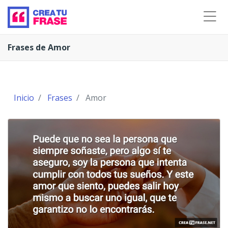
Frases de Amor
Inicio
Frases
Amor