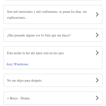
Son mil emociones y mil confusiones, se pasan los días, sin
explicaciones...
¿Has pensado alguna vez lo feliz que me haces?
Esta noche la luz del amor está en tus ojos.
Amy Winehouse
No me dejes para después.
+ Besos - Drama