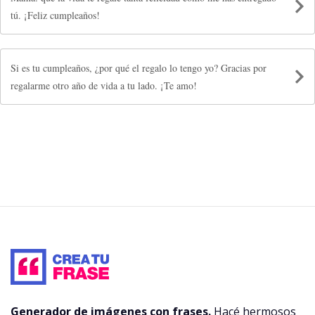
tú. ¡Feliz cumpleaños!
Si es tu cumpleaños, ¿por qué el regalo lo tengo yo? Gracias por
regalarme otro año de vida a tu lado. ¡Te amo!
Generador de imágenes con frases.
Hacé hermosos