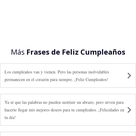
Más
Frases de Feliz Cumpleaños
Los cumpleaños van y vienen. Pero las personas inolvidables
permanecen en el corazón para siempre. ¡Feliz Cumpleaños!
Ya sé que las palabras no pueden sustituir un abrazo, pero sirven para
hacerte llegar mis mejores deseos para tu cumpleaños. ¡Felicidades en
tu día!