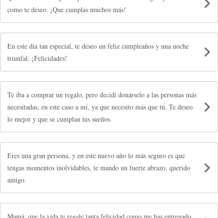
como te deseo. ¡Que cumplas muchos más!
En este día tan especial, te deseo un feliz cumpleaños y una noche
triunfal. ¡Felicidades!
Te iba a comprar un regalo, pero decidí donárselo a las personas más
necesitadas, en este caso a mí, ya que necesito más que tú. Te deseo
lo mejor y que se cumplan tus sueños.
Eres una gran persona, y en este nuevo año lo más seguro es que
tengas momentos inolvidables, te mando un fuerte abrazo, querido
amigo.
Mamá: que la vida te regale tanta felicidad como me has entregado