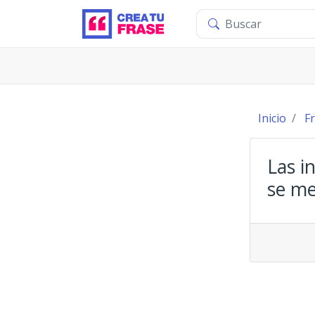
Inicio
F
Las i
se me