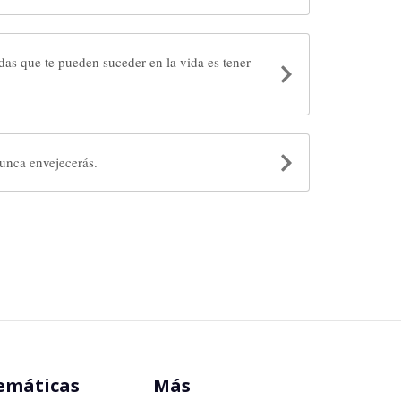
das que te pueden suceder en la vida es tener
llevas tu infancia contigo, nunca envejecerás.
emáticas
Más