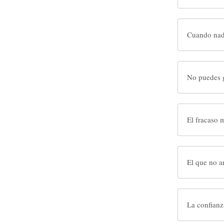
Cuando nada
No puedes 
El fracaso 
El que no a
La confianz