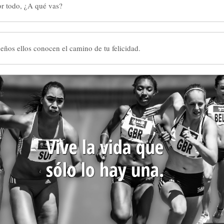
or todo, ¿A qué vas?
ueños ellos conocen el camino de tu felicidad.