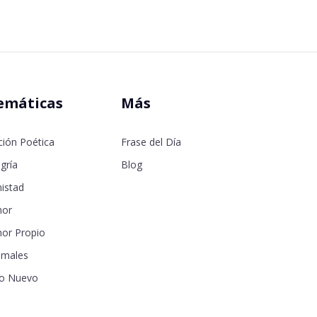
emáticas
Más
ción Poética
Frase del Día
gría
Blog
istad
or
or Propio
imales
o Nuevo
samor