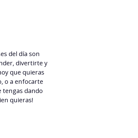
es del día
son
der, divertirte y
hoy
que quieras
, o a enfocarte
ue tengas dando
ien quieras!