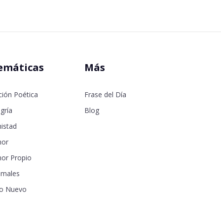
emáticas
Más
ción Poética
Frase del Día
gría
Blog
istad
or
or Propio
imales
o Nuevo
samor
seos