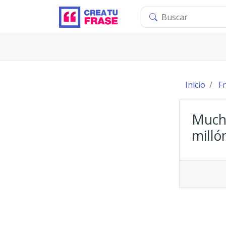
Inicio
F
Mucha
milló