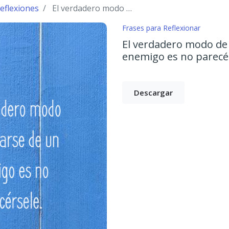
eflexiones
El verdadero modo de vengarse de un enemigo es no parecérsele.
Frases para Reflexionar
El verdadero modo de
enemigo es no parecé
Descargar