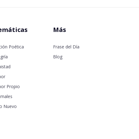
emáticas
Más
ción Poética
Frase del Día
gría
Blog
istad
or
or Propio
imales
o Nuevo
samor
seos
a de la Madre