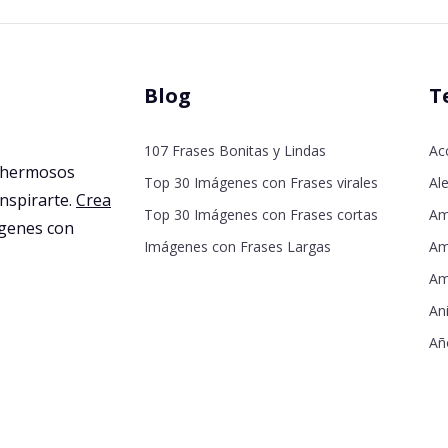
Blog
T
107 Frases Bonitas y Lindas
Ac
 hermosos
Top 30 Imágenes con Frases virales
Ale
inspirarte.
Crea
Top 30 Imágenes con Frases cortas
Am
agenes con
Imágenes con Frases Largas
Am
Am
An
Añ
De
De
Dí