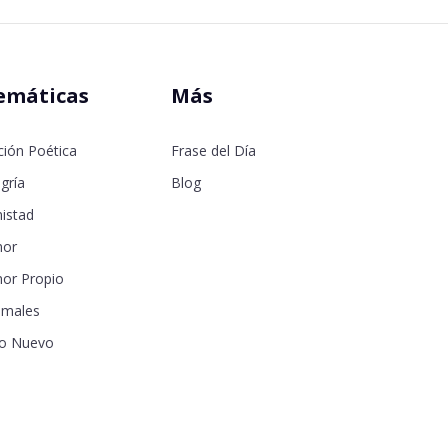
emáticas
Más
ción Poética
Frase del Día
gría
Blog
istad
or
or Propio
imales
o Nuevo
samor
seos
a de la Madre