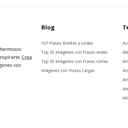
Blog
T
107 Frases Bonitas y Lindas
Ac
 hermosos
Top 30 Imágenes con Frases virales
Ale
inspirarte.
Crea
Top 30 Imágenes con Frases cortas
Am
agenes con
Imágenes con Frases Largas
Am
Am
An
Añ
De
De
Dí