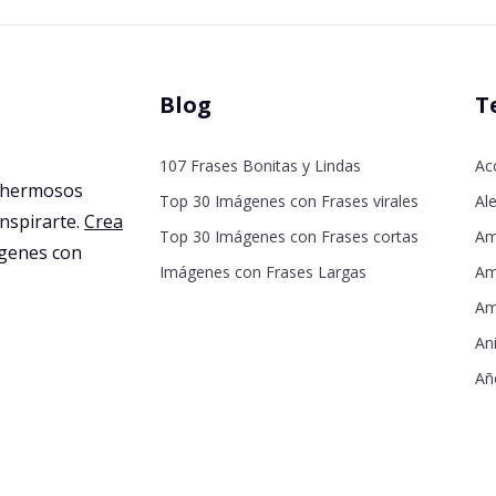
Blog
T
107 Frases Bonitas y Lindas
Ac
 hermosos
Top 30 Imágenes con Frases virales
Ale
inspirarte.
Crea
Top 30 Imágenes con Frases cortas
Am
agenes con
Imágenes con Frases Largas
Am
Am
An
Añ
De
De
Dí