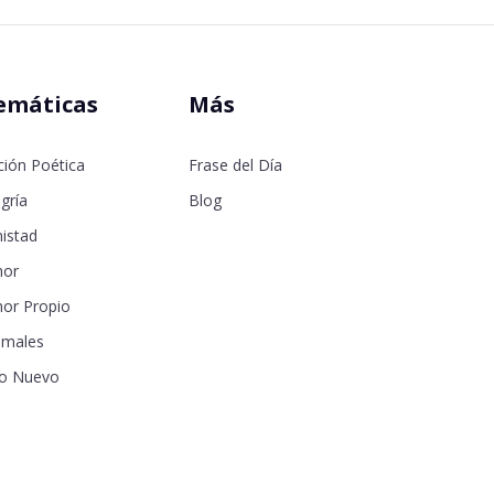
emáticas
Más
ción Poética
Frase del Día
gría
Blog
istad
or
or Propio
imales
o Nuevo
samor
seos
a de la Madre