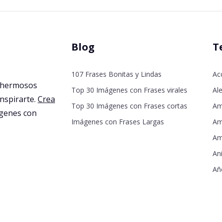
Blog
T
107 Frases Bonitas y Lindas
Ac
 hermosos
Top 30 Imágenes con Frases virales
Ale
inspirarte.
Crea
Top 30 Imágenes con Frases cortas
Am
agenes con
Imágenes con Frases Largas
Am
Am
An
Añ
De
De
Dí