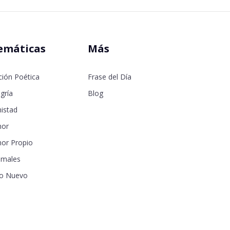
emáticas
Más
ción Poética
Frase del Día
gría
Blog
istad
or
or Propio
imales
o Nuevo
samor
seos
a de la Madre