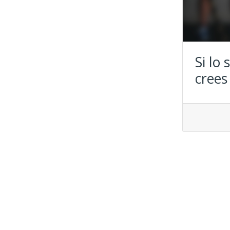
Si lo 
crees