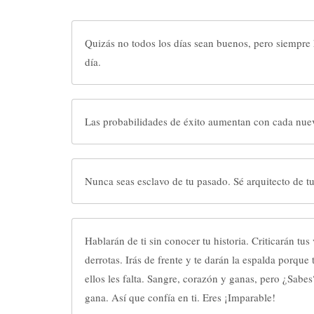
Quizás no todos los días sean buenos, pero siempre
día.
Las probabilidades de éxito aumentan con cada nue
Nunca seas esclavo de tu pasado. Sé arquitecto de tu
Hablarán de ti sin conocer tu historia. Criticarán tus victorias. C
derrotas. Irás de frente y te darán la espalda porque tienes de sobra lo que a
ellos les falta. Sangre, corazón y ganas, pero ¿Sabes? Con ganas siempre se
gana. Así que confía en ti. Eres ¡Imparable!