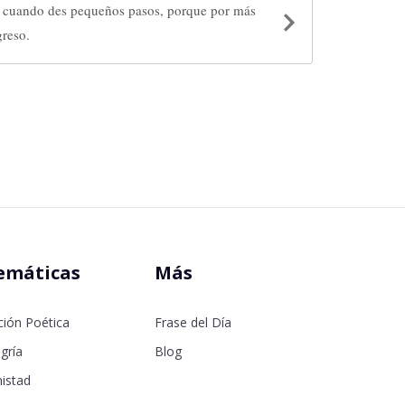
mo cuando des pequeños pasos, porque por más
reso.
emáticas
Más
ción Poética
Frase del Día
gría
Blog
istad