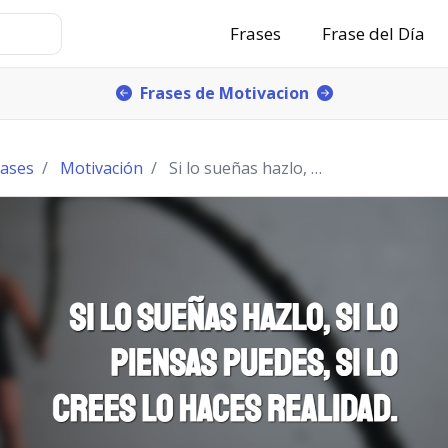
Frases
Frase del Día
Frases de Motivacion
rases
Motivación
Si lo sueñas hazlo, si lo piensas puedes, si lo