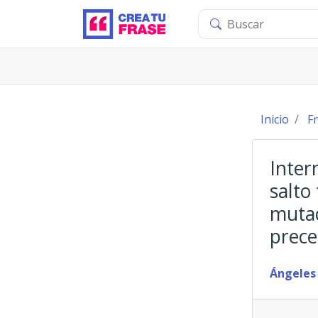
Inicio
F
Inter
salto
mutac
prece
Ángeles