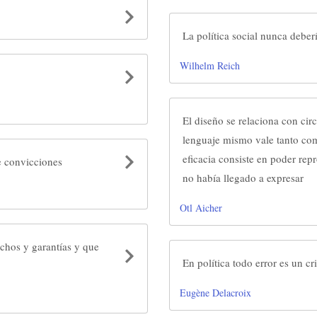
La política social nunca deberí
Wilhelm Reich
El diseño se relaciona con cir
lenguaje mismo vale tanto com
eficacia consiste en poder rep
e convicciones
no había llegado a expresar
Otl Aicher
chos y garantías y que
En política todo error es un c
Eugène Delacroix