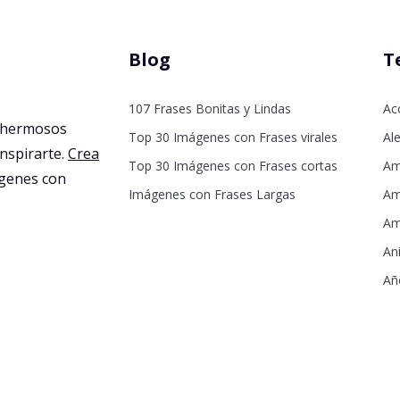
Blog
T
107 Frases Bonitas y Lindas
Ac
 hermosos
Top 30 Imágenes con Frases virales
Ale
inspirarte.
Crea
Top 30 Imágenes con Frases cortas
Am
agenes con
Imágenes con Frases Largas
Am
Am
An
Añ
De
De
Dí
Dí