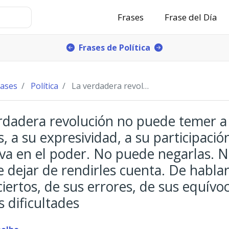
Frases
Frase del Día
Frases de Política
rases
Política
La verdadera revolución no puede temer a las masa
rdadera revolución no puede temer a 
, a su expresividad, a su participació
iva en el poder. No puede negarlas. 
 dejar de rendirles cuenta. De habla
ciertos, de sus errores, de sus equívo
s dificultades