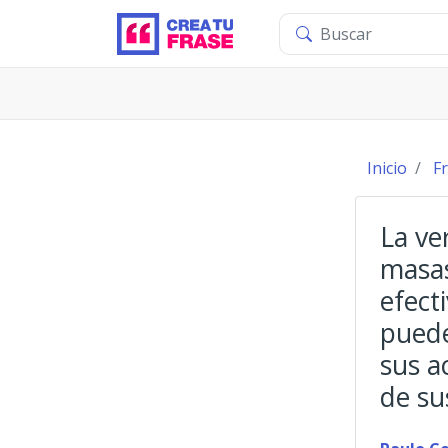
Inicio
F
La ve
masas
efect
puede
sus a
de su