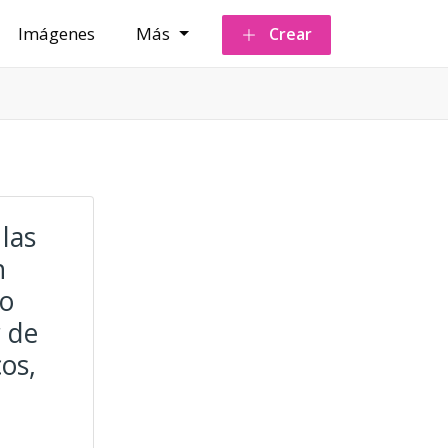
Imágenes
Más
Crear
las
n
No
r de
cos,