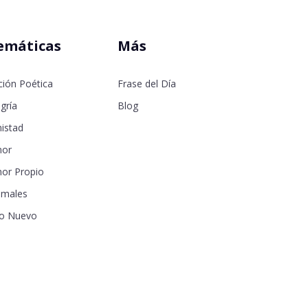
emáticas
Más
ción Poética
Frase del Día
gría
Blog
istad
or
or Propio
imales
o Nuevo
samor
seos
a de la Madre
a de la Memoria