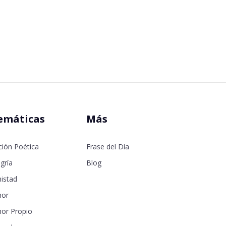
emáticas
Más
ción Poética
Frase del Día
gría
Blog
istad
or
or Propio