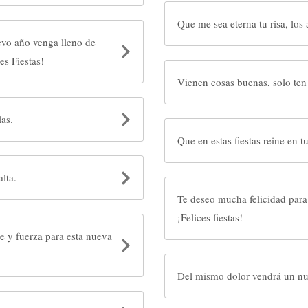
Que me sea eterna tu risa, los 
evo año venga lleno de
pierdas las esperanzas. ¡Felices Fiestas!
Vienen cosas buenas, solo ten 
las.
Que en estas fiestas reine en tu
lta.
Te deseo mucha felicidad para 
¡Felices fiestas!
e y fuerza para esta nueva
Del mismo dolor vendrá un n