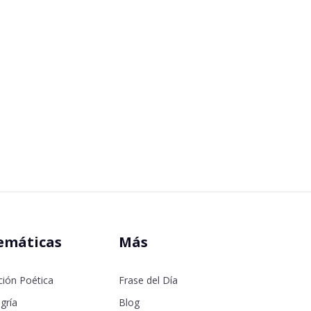
emáticas
Más
ción Poética
Frase del Día
gría
Blog