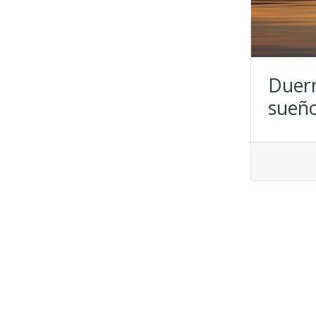
Duerm
sueño