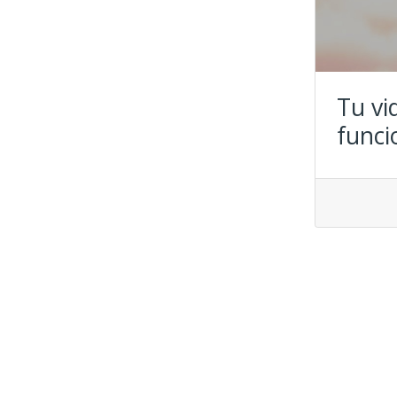
Tu vi
funci