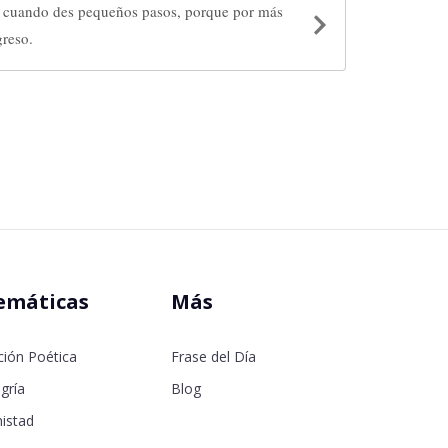
mo cuando des pequeños pasos, porque por más
reso.
emáticas
Más
ción Poética
Frase del Día
gría
Blog
istad