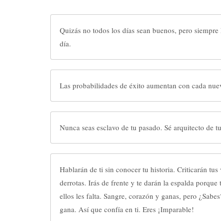
Quizás no todos los días sean buenos, pero siempre
día.
Las probabilidades de éxito aumentan con cada nue
Nunca seas esclavo de tu pasado. Sé arquitecto de tu
Hablarán de ti sin conocer tu historia. Criticarán tus victorias. C
derrotas. Irás de frente y te darán la espalda porque tienes de sobra lo que a
ellos les falta. Sangre, corazón y ganas, pero ¿Sabes? Con ganas siempre se
gana. Así que confía en ti. Eres ¡Imparable!