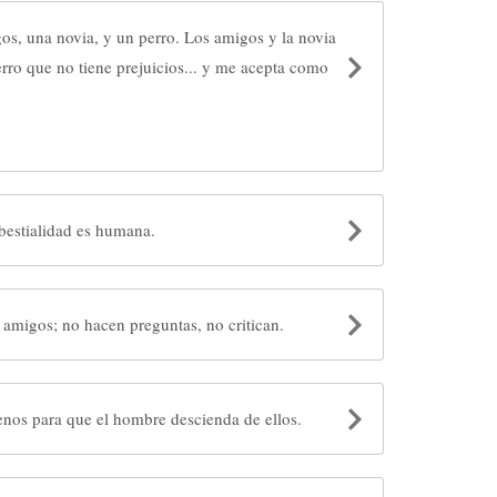
s, una novia, y un perro. Los amigos y la novia
rro que no tiene prejuicios... y me acepta como
imales son de Dios. La bestialidad es humana.
amigos; no hacen preguntas, no critican.
Los monos son demasiado buenos para que el hombre descienda de ellos.