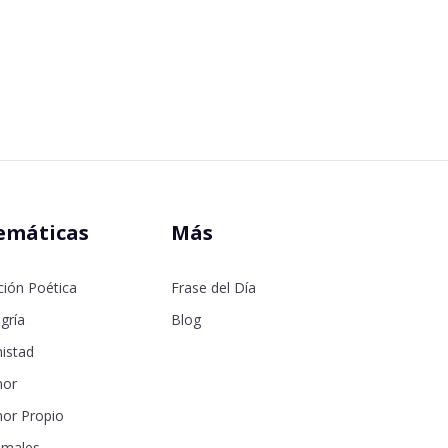
emáticas
Más
ción Poética
Frase del Día
gría
Blog
istad
or
or Propio
imales