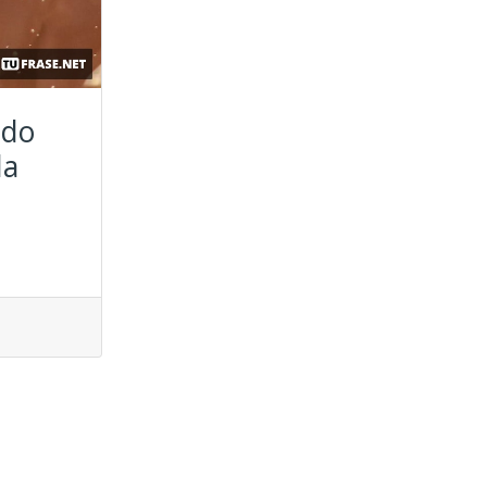
ndo
la