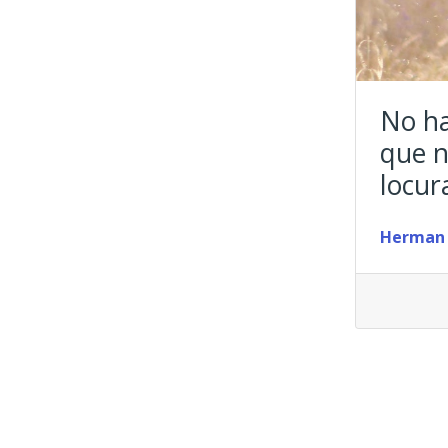
No ha
que n
locur
Herman 