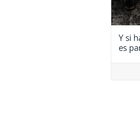
Y si 
es pa