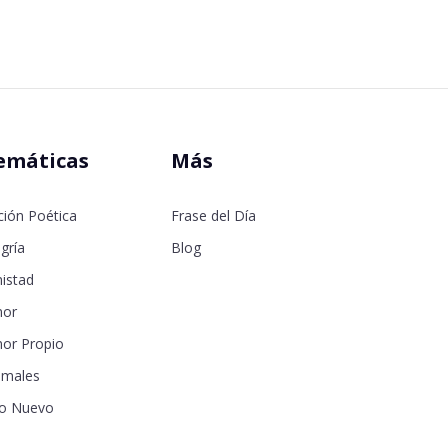
emáticas
Más
ción Poética
Frase del Día
gría
Blog
istad
or
or Propio
imales
o Nuevo
samor