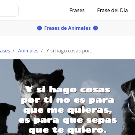
Frases
Frase del Día
Frases de Animales
rases
Animales
Y si hago cosas por ti no es para que me quieras,