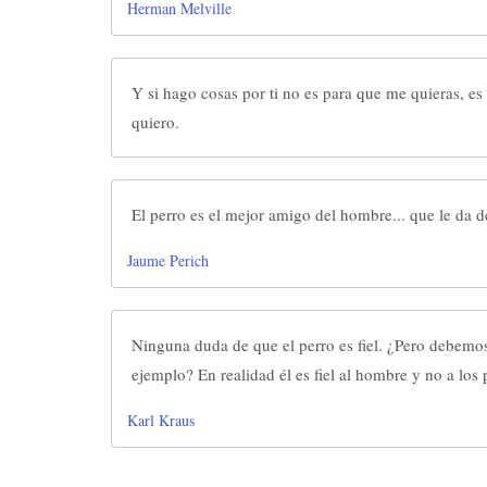
Herman Melville
Y si hago cosas por ti no es para que me quieras, es
quiero.
El perro es el mejor amigo del hombre... que le da 
Jaume Perich
Ninguna duda de que el perro es fiel. ¿Pero debemo
ejemplo? En realidad él es fiel al hombre y no a los 
Karl Kraus