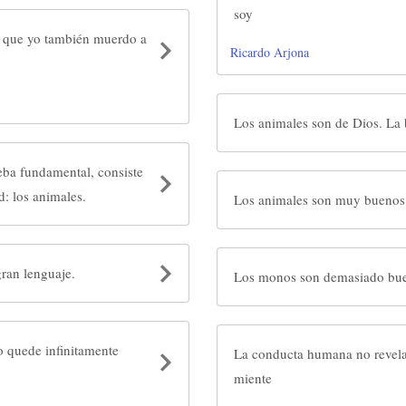
soy
s que yo también muerdo a
Ricardo Arjona
Los an
eba fundamental, consiste
d: los animales.
Los animales son muy buenos 
gran lenguaje.
o quede infinitamente
La conducta humana no revela
miente