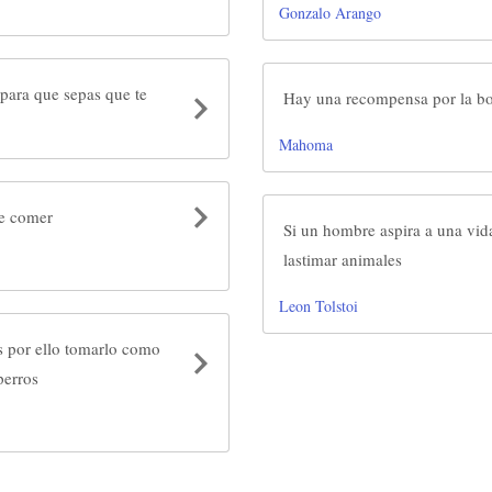
Gonzalo Arango
 para que sepas que te
Hay una recompensa por la b
Mahoma
de comer
Si un hombre aspira a una vida
lastimar animales
Leon Tolstoi
s por ello tomarlo como
perros